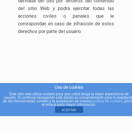
derivada del uso por terceros del contenido
del sitio Web y podrá ejercitar todas las
acciones civiles o penales que le
correspondan en caso de infracción de estos
derechos por parte del usuario.
Volver arriba
Uso de cookies
Este sitio web utiliza cookies para que usted tenga la mejor experiencia de
usuario. Si continúa navegando está dando su consentimiento para la aceptaci
Móvil
Escritorio
de las mencionadas cookies y la aceptación de nuestra
política de cookies
, pinc
el enlace para mayor información.
ACEPTAR